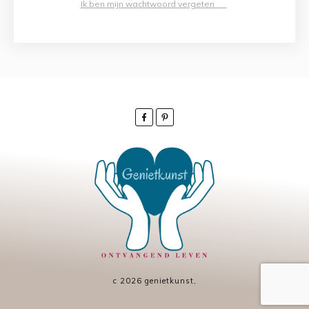
Ik ben mijn wachtwoord vergeten
c
2026
genietkunst
,