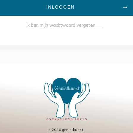
INLOGGEN
Ik ben mijn wachtwoord vergeten
c
2026
genietkunst
,